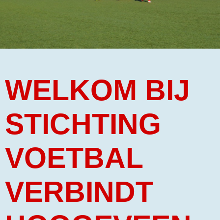
​WELKOM BIJ
STICHTING
VOETBAL
VERBINDT