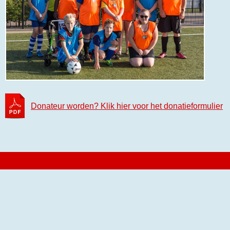
Donateur worden? Klik hier voor het donatieformulier
Voetbalverbindthoogeveen.nl
Bezoek ook onze
Facebookpagina
en
de
HZVV teampagina